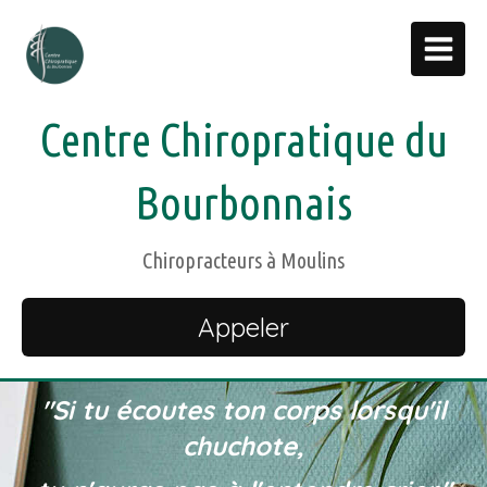
Centre Chiropratique du
Bourbonnais
Chiropracteurs à Moulins
Appeler
"Si tu écoutes ton corps lorsqu'il
chuchote,